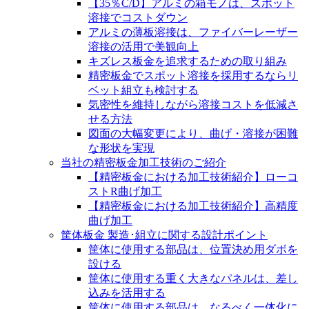
【35％C/D】アルミの箱モノは、スポット
溶接でコストダウン
アルミの薄板溶接は、ファイバーレーザー
溶接の活用で美観向上
キズレス板金を追求するための取り組み
精密板金でスポット溶接を採用するならリ
ベット組立も検討する
気密性を維持しながら溶接コストを低減さ
せる方法
図面の大幅変更により、曲げ・溶接が困難
な形状を実現
当社の精密板金加工技術のご紹介
【精密板金における加工技術紹介】ローコ
ストR曲げ加工
【精密板金における加工技術紹介】高精度
曲げ加工
筐体板金 製造･組立に関する設計ポイント
筐体に使用する部品は、位置決め用ダボを
設ける
筐体に使用する重く大きなパネルは、差し
込みを活用する
筐体に使用する部品は、なるべく一体化に