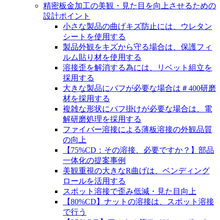
精密板金加工の美観・見た目を向上させるための
設計ポイント
小さな製品の曲げキズ防止には、ウレタン
シートを使用する
製品外観をキズから守る場合は、保護フィ
ルム貼り材を使用する
溶接歪を解消する為には、リベット組立を
採用する
大きな製品にバフが必要な場合は＃400研磨
材を採用する
複雑な形状にバフ掛けが必要な場合は、電
解研磨処理を採用する
ファイバー溶接による薄板溶接の外観品質
の向上
【75%CD：その溶接、必要ですか？】部品
一体化の提案事例
美観重視の大きなR曲げは、ベンディング
ロールを活用する
スポット溶接で歪み低減・見た目向上
【80%CD】ナットの溶接は、スポット溶接
で行う