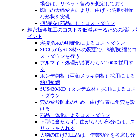
場合は、リベット留めを想定しておく
図面の大幅変更により、曲げ・溶接が困難
な形状を実現
4部品を1部品にしてコストダウン
精密板金加工のコストを低減させるための設計ポ
イント
溶接指示の明確化によるコストダウン
SPCCからSUS材への変更で、納期短縮とコ
ストダウンを行う
アルマイト処理が必要ならA1100を採用す
る
ボンデ鋼板（亜鉛メッキ鋼板）採用による
納期短縮
SUS430-KD（タンデム材）採用によるコス
トダウン
穴の変形防止のため、曲げ位置に角穴を設
ける
部品一体化によるコストダウン
下型に当たらず、曲がらない部分には、ス
リットを入れる
大物の曲げ加工品は、作業効率を考慮し分