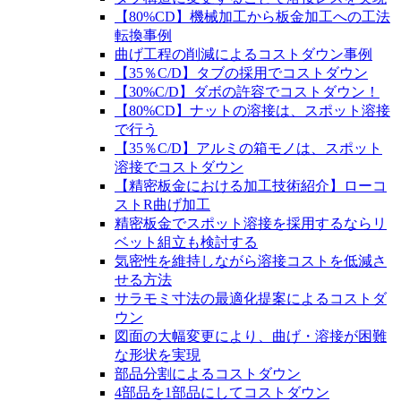
【80%CD】機械加工から板金加工への工法
転換事例
曲げ工程の削減によるコストダウン事例
【35％C/D】タブの採用でコストダウン
【30%C/D】ダボの許容でコストダウン！
【80%CD】ナットの溶接は、スポット溶接
で行う
【35％C/D】アルミの箱モノは、スポット
溶接でコストダウン
【精密板金における加工技術紹介】ローコ
ストR曲げ加工
精密板金でスポット溶接を採用するならリ
ベット組立も検討する
気密性を維持しながら溶接コストを低減さ
せる方法
サラモミ寸法の最適化提案によるコストダ
ウン
図面の大幅変更により、曲げ・溶接が困難
な形状を実現
部品分割によるコストダウン
4部品を1部品にしてコストダウン