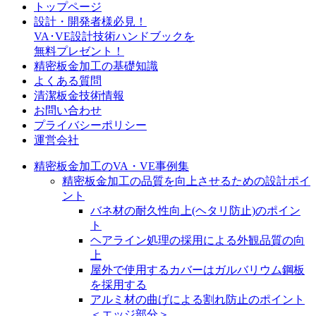
トップページ
設計・開発者様必見！
VA･VE設計技術ハンドブックを
無料プレゼント！
精密板金加工の基礎知識
よくある質問
清潔板金技術情報
お問い合わせ
プライバシーポリシー
運営会社
精密板金加工のVA・VE事例集
精密板金加工の品質を向上させるための設計ポイ
ント
バネ材の耐久性向上(ヘタリ防止)のポイン
ト
ヘアライン処理の採用による外観品質の向
上
屋外で使用するカバーはガルバリウム鋼板
を採用する
アルミ材の曲げによる割れ防止のポイント
＜エッジ部分＞