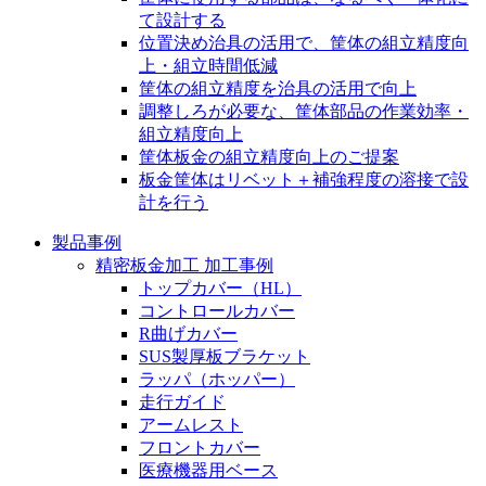
て設計する
位置決め治具の活用で、筐体の組立精度向
上・組立時間低減
筐体の組立精度を治具の活用で向上
調整しろが必要な、筐体部品の作業効率・
組立精度向上
筐体板金の組立精度向上のご提案
板金筐体はリベット＋補強程度の溶接で設
計を行う
製品事例
精密板金加工 加工事例
トップカバー（HL）
コントロールカバー
R曲げカバー
SUS製厚板ブラケット
ラッパ（ホッパー）
走行ガイド
アームレスト
フロントカバー
医療機器用ベース