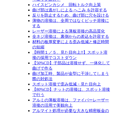
ハイスピンカシメ 回転トルク向上策
曲げ部は逃がしによる へこみ を許容する
反りを防止するため、曲げ部に穴を設ける
薄物の溶接は、全周ではなくピッチ溶接に
する
レーザー溶接による薄板溶接の高品質化
全ネジ溶接は、裏側からの差込を許容する
材料の板厚変更による歪み低減と修正時間
の短縮
【時間１／５、見た目向上!!】スポット溶
接の採用でコストダウン
【50%CD】子部品は溶接せず、一体化して
曲げで作る
曲げ加工時、製品が金型に干渉してしまう
際の対処法
スポット溶接で歪み低減・見た目向上
【80%CD】ナットの溶接は、スポット溶接
で行う
アルミの薄板溶接は、ファイバーレーザー
溶接の活用で美観向上
アルマイト処理が必要な大きな精密板金の