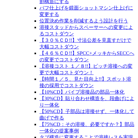
割構造にする
バフ仕上げを鏡面ショットマシン仕上げに
変更する
位置決め作業を削減するよう設計を行う
溶接スタッドからスペーサーへの変更によ
るコストダウン
【３０％ＣＤ!!】寸法公差を見直すだけで
大幅コストダウン
【４６％ＣＤ!!】SPCC+メッキからSECCへ
の変更でコストダウン
【溶接コスト １／８!!】ピッチ溶接への変
更で大幅コストダウン！
【時間１／５、見た目向上!!】スポット溶
接の採用でコストダウン
【10%CD】パイプ溶接品の部品一体化
【30%CD】貼り合わせ構造を、段曲げによ
り一体化
【50%CD】子部品は溶接せず、一体化して
曲げで作る
【75%CD：その溶接、必要ですか？】部品
一体化の提案事例
タブ構造に変更することで溶接レスを実現