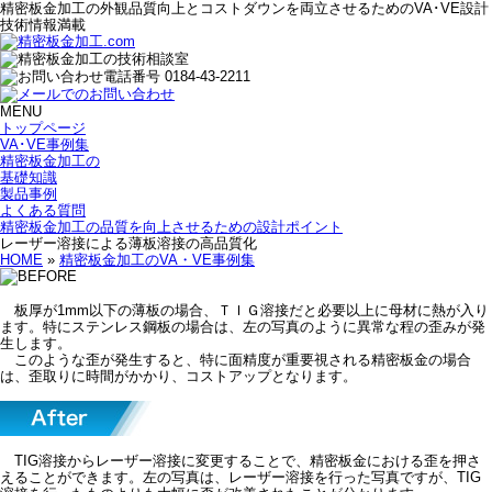
精密板金加工の外観品質向上とコストダウンを両立させるためのVA･VE設計
技術情報満載
MENU
トップページ
VA･VE事例集
精密板金加工の
基礎知識
製品事例
よくある質問
精密板金加工の品質を向上させるための設計ポイント
レーザー溶接による薄板溶接の高品質化
HOME
»
精密板金加工のVA・VE事例集
板厚が1mm以下の薄板の場合、ＴＩＧ溶接だと必要以上に母材に熱が入り
ます。特にステンレス鋼板の場合は、左の写真のように異常な程の歪みが発
生します。
このような歪が発生すると、特に面精度が重要視される精密板金の場合
は、歪取りに時間がかかり、コストアップとなります。
TIG溶接からレーザー溶接に変更することで、精密板金における歪を押さ
えることができます。左の写真は、レーザー溶接を行った写真ですが、TIG