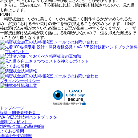
溶接を行ったものよりも大幅に歪が改善されたことが分かります。
さらに、歪みのほか、TIG溶接に比較し焼け痕も軽減されるので、見た目
も向上します。
POINT
精密板金は、いかに美しく、いかに精度よく製作するかが求められるた
め、溶接における歪や焼けの発生を極力抑えることが求められます。TIG溶
接は溶け込み幅が大きいため熱による歪が発生しやすくなりますが、レーザ
ー溶接は溶け込み幅が狭く熱による影響が少ないので、歪を抑えた溶接を行
うことが可能となります。
プライバシーポリシー
トップページ
設計・開発者様必見！
VA･VE設計技術ハンドブックを
無料プレゼント！
精密板金加工の基礎知識
よくある質問
清潔板金技術情報