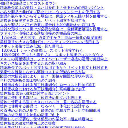
4部品を1部品にしてコストダウン
精密板金加工の美観・見た目を向上させるための設計ポイント
小さな製品の曲げキズ防止には、ウレタンシートを使用する
製品外観をキズから守る場合は、保護フィルム貼り材を使用する
溶接歪を解消する為には、リベット組立を採用する
大きな製品にバフが必要な場合は＃400研磨材を採用する
複雑な形状にバフ掛けが必要な場合は、電解研磨処理を採用する
ファイバー溶接による薄板溶接の外観品質の向上
【75%CD：その溶接、必要ですか？】部品一体化の提案事例
美観重視の大きなR曲げは、ベンディングロールを活用する
スポット溶接で歪み低減・見た目向上
【80%CD】ナットの溶接は、スポット溶接で行う
【35％C/D】アルミの箱モノは、スポット溶接でコストダウン
アルミの薄板溶接は、ファイバーレーザー溶接の活用で美観向上
キズレス板金を追求するための取り組み
精密板金でスポット溶接を採用するならリベット組立も検討する
気密性を維持しながら溶接コストを低減させる方法
図面の大幅変更により、曲げ・溶接が困難な形状を実現
当社の精密板金加工技術のご紹介
【精密板金における加工技術紹介】ローコストR曲げ加工
【精密板金における加工技術紹介】高精度曲げ加工
筐体板金 製造･組立に関する設計ポイント
筐体に使用する部品は、位置決め用ダボを設ける
筐体に使用する重く大きなパネルは、差し込みを活用する
筐体に使用する部品は、なるべく一体化にて設計する
位置決め治具の活用で、筐体の組立精度向上・組立時間低減
筐体の組立精度を治具の活用で向上
調整しろが必要な、筐体部品の作業効率・組立精度向上
筐体板金の組立精度向上のご提案
板金筐体はリベット＋補強程度の溶接で設計を行う