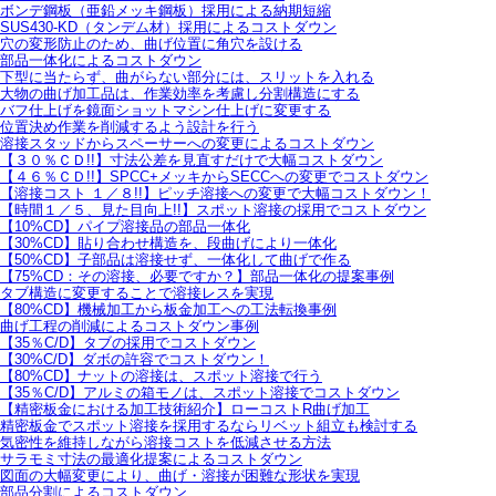
ボンデ鋼板（亜鉛メッキ鋼板）採用による納期短縮
SUS430-KD（タンデム材）採用によるコストダウン
穴の変形防止のため、曲げ位置に角穴を設ける
部品一体化によるコストダウン
下型に当たらず、曲がらない部分には、スリットを入れる
大物の曲げ加工品は、作業効率を考慮し分割構造にする
バフ仕上げを鏡面ショットマシン仕上げに変更する
位置決め作業を削減するよう設計を行う
溶接スタッドからスペーサーへの変更によるコストダウン
【３０％ＣＤ!!】寸法公差を見直すだけで大幅コストダウン
【４６％ＣＤ!!】SPCC+メッキからSECCへの変更でコストダウン
【溶接コスト １／８!!】ピッチ溶接への変更で大幅コストダウン！
【時間１／５、見た目向上!!】スポット溶接の採用でコストダウン
【10%CD】パイプ溶接品の部品一体化
【30%CD】貼り合わせ構造を、段曲げにより一体化
【50%CD】子部品は溶接せず、一体化して曲げで作る
【75%CD：その溶接、必要ですか？】部品一体化の提案事例
タブ構造に変更することで溶接レスを実現
【80%CD】機械加工から板金加工への工法転換事例
曲げ工程の削減によるコストダウン事例
【35％C/D】タブの採用でコストダウン
【30%C/D】ダボの許容でコストダウン！
【80%CD】ナットの溶接は、スポット溶接で行う
【35％C/D】アルミの箱モノは、スポット溶接でコストダウン
【精密板金における加工技術紹介】ローコストR曲げ加工
精密板金でスポット溶接を採用するならリベット組立も検討する
気密性を維持しながら溶接コストを低減させる方法
サラモミ寸法の最適化提案によるコストダウン
図面の大幅変更により、曲げ・溶接が困難な形状を実現
部品分割によるコストダウン