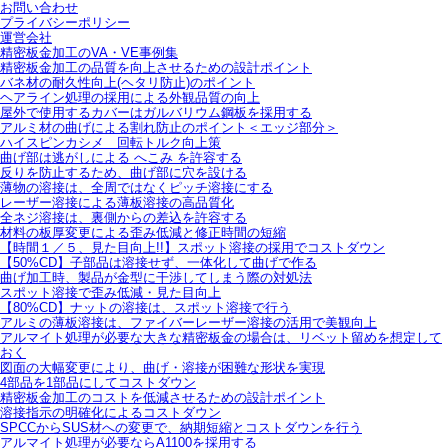
お問い合わせ
プライバシーポリシー
運営会社
精密板金加工のVA・VE事例集
精密板金加工の品質を向上させるための設計ポイント
バネ材の耐久性向上(ヘタリ防止)のポイント
ヘアライン処理の採用による外観品質の向上
屋外で使用するカバーはガルバリウム鋼板を採用する
アルミ材の曲げによる割れ防止のポイント＜エッジ部分＞
ハイスピンカシメ 回転トルク向上策
曲げ部は逃がしによる へこみ を許容する
反りを防止するため、曲げ部に穴を設ける
薄物の溶接は、全周ではなくピッチ溶接にする
レーザー溶接による薄板溶接の高品質化
全ネジ溶接は、裏側からの差込を許容する
材料の板厚変更による歪み低減と修正時間の短縮
【時間１／５、見た目向上!!】スポット溶接の採用でコストダウン
【50%CD】子部品は溶接せず、一体化して曲げで作る
曲げ加工時、製品が金型に干渉してしまう際の対処法
スポット溶接で歪み低減・見た目向上
【80%CD】ナットの溶接は、スポット溶接で行う
アルミの薄板溶接は、ファイバーレーザー溶接の活用で美観向上
アルマイト処理が必要な大きな精密板金の場合は、リベット留めを想定して
おく
図面の大幅変更により、曲げ・溶接が困難な形状を実現
4部品を1部品にしてコストダウン
精密板金加工のコストを低減させるための設計ポイント
溶接指示の明確化によるコストダウン
SPCCからSUS材への変更で、納期短縮とコストダウンを行う
アルマイト処理が必要ならA1100を採用する