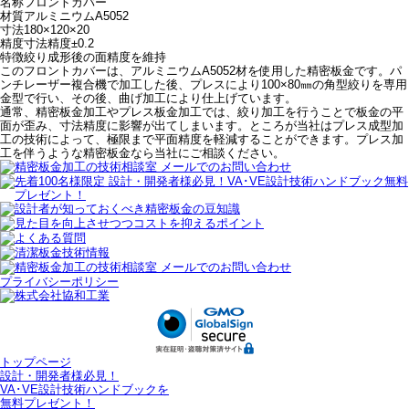
名称
フロントカバー
材質
アルミニウムA5052
寸法
180×120×20
精度
寸法精度±0.2
特徴
絞り成形後の面精度を維持
このフロントカバーは、アルミニウムA5052材を使用した精密板金です。パ
ンチレーザー複合機で加工した後、プレスにより100×80㎜の角型絞りを専用
金型で行い、その後、曲げ加工により仕上げています。
通常、精密板金加工やプレス板金加工では、絞り加工を行うことで板金の平
面が歪み、寸法精度に影響が出てしまいます。ところが当社はプレス成型加
工の技術によって、極限まで平面精度を軽減することができます。プレス加
工を伴うような精密板金なら当社にご相談ください。
プライバシーポリシー
トップページ
設計・開発者様必見！
VA･VE設計技術ハンドブックを
無料プレゼント！