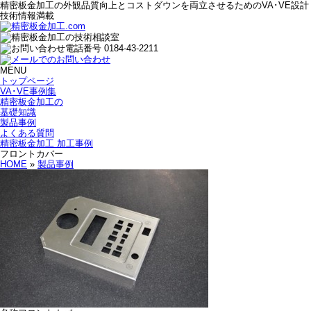
精密板金加工の外観品質向上とコストダウンを両立させるためのVA･VE設計
技術情報満載
MENU
トップページ
VA･VE事例集
精密板金加工の
基礎知識
製品事例
よくある質問
精密板金加工 加工事例
フロントカバー
HOME
»
製品事例