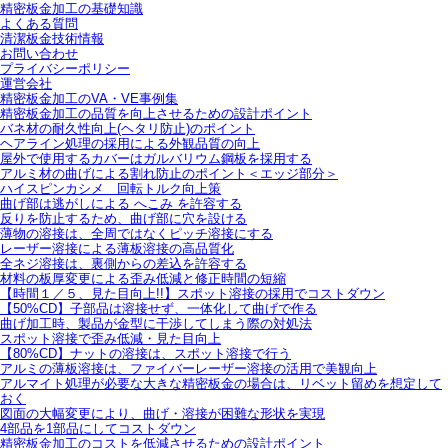
精密板金加工の基礎知識
よくある質問
清潔板金技術情報
お問い合わせ
プライバシーポリシー
運営会社
精密板金加工のVA・VE事例集
精密板金加工の品質を向上させるための設計ポイント
バネ材の耐久性向上(ヘタリ防止)のポイント
ヘアライン処理の採用による外観品質の向上
屋外で使用するカバーはガルバリウム鋼板を採用する
アルミ材の曲げによる割れ防止のポイント＜エッジ部分＞
ハイスピンカシメ 回転トルク向上策
曲げ部は逃がしによる へこみ を許容する
反りを防止するため、曲げ部に穴を設ける
薄物の溶接は、全周ではなくピッチ溶接にする
レーザー溶接による薄板溶接の高品質化
全ネジ溶接は、裏側からの差込を許容する
材料の板厚変更による歪み低減と修正時間の短縮
【時間１／５、見た目向上!!】スポット溶接の採用でコストダウン
【50%CD】子部品は溶接せず、一体化して曲げで作る
曲げ加工時、製品が金型に干渉してしまう際の対処法
スポット溶接で歪み低減・見た目向上
【80%CD】ナットの溶接は、スポット溶接で行う
アルミの薄板溶接は、ファイバーレーザー溶接の活用で美観向上
アルマイト処理が必要な大きな精密板金の場合は、リベット留めを想定して
おく
図面の大幅変更により、曲げ・溶接が困難な形状を実現
4部品を1部品にしてコストダウン
精密板金加工のコストを低減させるための設計ポイント