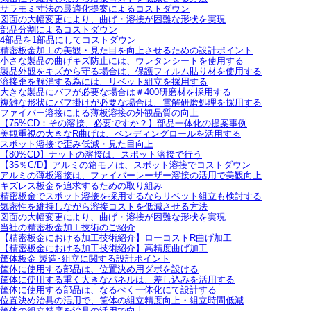
サラモミ寸法の最適化提案によるコストダウン
図面の大幅変更により、曲げ・溶接が困難な形状を実現
部品分割によるコストダウン
4部品を1部品にしてコストダウン
精密板金加工の美観・見た目を向上させるための設計ポイント
小さな製品の曲げキズ防止には、ウレタンシートを使用する
製品外観をキズから守る場合は、保護フィルム貼り材を使用する
溶接歪を解消する為には、リベット組立を採用する
大きな製品にバフが必要な場合は＃400研磨材を採用する
複雑な形状にバフ掛けが必要な場合は、電解研磨処理を採用する
ファイバー溶接による薄板溶接の外観品質の向上
【75%CD：その溶接、必要ですか？】部品一体化の提案事例
美観重視の大きなR曲げは、ベンディングロールを活用する
スポット溶接で歪み低減・見た目向上
【80%CD】ナットの溶接は、スポット溶接で行う
【35％C/D】アルミの箱モノは、スポット溶接でコストダウン
アルミの薄板溶接は、ファイバーレーザー溶接の活用で美観向上
キズレス板金を追求するための取り組み
精密板金でスポット溶接を採用するならリベット組立も検討する
気密性を維持しながら溶接コストを低減させる方法
図面の大幅変更により、曲げ・溶接が困難な形状を実現
当社の精密板金加工技術のご紹介
【精密板金における加工技術紹介】ローコストR曲げ加工
【精密板金における加工技術紹介】高精度曲げ加工
筐体板金 製造･組立に関する設計ポイント
筐体に使用する部品は、位置決め用ダボを設ける
筐体に使用する重く大きなパネルは、差し込みを活用する
筐体に使用する部品は、なるべく一体化にて設計する
位置決め治具の活用で、筐体の組立精度向上・組立時間低減
筐体の組立精度を治具の活用で向上