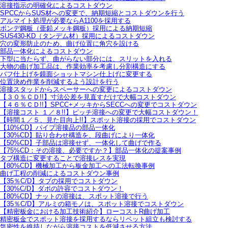
溶接指示の明確化によるコストダウン
SPCCからSUS材への変更で、納期短縮とコストダウンを行う
アルマイト処理が必要ならA1100を採用する
ボンデ鋼板（亜鉛メッキ鋼板）採用による納期短縮
SUS430-KD（タンデム材）採用によるコストダウン
穴の変形防止のため、曲げ位置に角穴を設ける
部品一体化によるコストダウン
下型に当たらず、曲がらない部分には、スリットを入れる
大物の曲げ加工品は、作業効率を考慮し分割構造にする
バフ仕上げを鏡面ショットマシン仕上げに変更する
位置決め作業を削減するよう設計を行う
溶接スタッドからスペーサーへの変更によるコストダウン
【３０％ＣＤ!!】寸法公差を見直すだけで大幅コストダウン
【４６％ＣＤ!!】SPCC+メッキからSECCへの変更でコストダウン
【溶接コスト １／８!!】ピッチ溶接への変更で大幅コストダウン！
【時間１／５、見た目向上!!】スポット溶接の採用でコストダウン
【10%CD】パイプ溶接品の部品一体化
【30%CD】貼り合わせ構造を、段曲げにより一体化
【50%CD】子部品は溶接せず、一体化して曲げで作る
【75%CD：その溶接、必要ですか？】部品一体化の提案事例
タブ構造に変更することで溶接レスを実現
【80%CD】機械加工から板金加工への工法転換事例
曲げ工程の削減によるコストダウン事例
【35％C/D】タブの採用でコストダウン
【30%C/D】ダボの許容でコストダウン！
【80%CD】ナットの溶接は、スポット溶接で行う
【35％C/D】アルミの箱モノは、スポット溶接でコストダウン
【精密板金における加工技術紹介】ローコストR曲げ加工
精密板金でスポット溶接を採用するならリベット組立も検討する
気密性を維持しながら溶接コストを低減させる方法