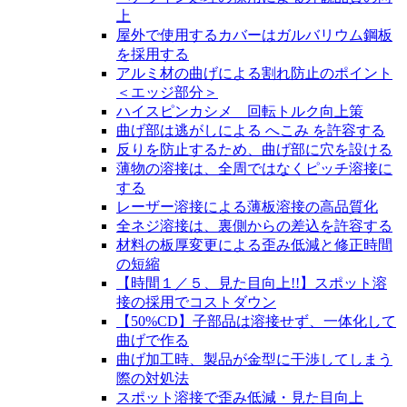
上
屋外で使用するカバーはガルバリウム鋼板
を採用する
アルミ材の曲げによる割れ防止のポイント
＜エッジ部分＞
ハイスピンカシメ 回転トルク向上策
曲げ部は逃がしによる へこみ を許容する
反りを防止するため、曲げ部に穴を設ける
薄物の溶接は、全周ではなくピッチ溶接に
する
レーザー溶接による薄板溶接の高品質化
全ネジ溶接は、裏側からの差込を許容する
材料の板厚変更による歪み低減と修正時間
の短縮
【時間１／５、見た目向上!!】スポット溶
接の採用でコストダウン
【50%CD】子部品は溶接せず、一体化して
曲げで作る
曲げ加工時、製品が金型に干渉してしまう
際の対処法
スポット溶接で歪み低減・見た目向上