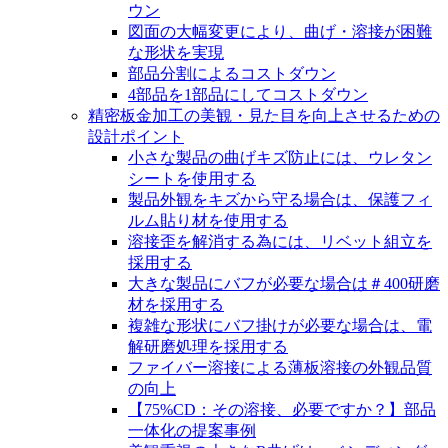
ウン
図面の大幅変更により、曲げ・溶接が困難
な形状を実現
部品分割によるコストダウン
4部品を1部品にしてコストダウン
精密板金加工の美観・見た目を向上させるための
設計ポイント
小さな製品の曲げキズ防止には、ウレタン
シートを使用する
製品外観をキズから守る場合は、保護フィ
ルム貼り材を使用する
溶接歪を解消する為には、リベット組立を
採用する
大きな製品にバフが必要な場合は＃400研磨
材を採用する
複雑な形状にバフ掛けが必要な場合は、電
解研磨処理を採用する
ファイバー溶接による薄板溶接の外観品質
の向上
【75%CD：その溶接、必要ですか？】部品
一体化の提案事例