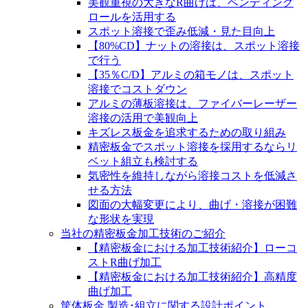
美観重視の大きなR曲げは、ベンディング
ロールを活用する
スポット溶接で歪み低減・見た目向上
【80%CD】ナットの溶接は、スポット溶接
で行う
【35％C/D】アルミの箱モノは、スポット
溶接でコストダウン
アルミの薄板溶接は、ファイバーレーザー
溶接の活用で美観向上
キズレス板金を追求するための取り組み
精密板金でスポット溶接を採用するならリ
ベット組立も検討する
気密性を維持しながら溶接コストを低減さ
せる方法
図面の大幅変更により、曲げ・溶接が困難
な形状を実現
当社の精密板金加工技術のご紹介
【精密板金における加工技術紹介】ローコ
ストR曲げ加工
【精密板金における加工技術紹介】高精度
曲げ加工
筐体板金 製造･組立に関する設計ポイント