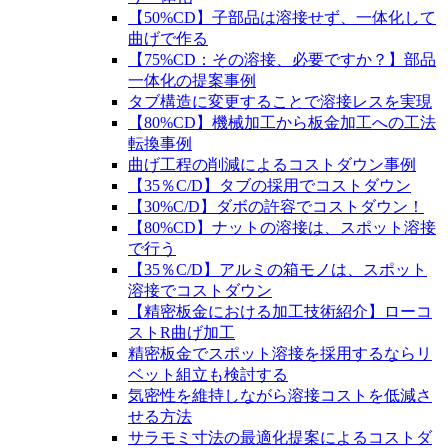
【50%CD】子部品は溶接せず、一体化して
曲げで作る
【75%CD：その溶接、必要ですか？】部品
一体化の提案事例
タブ構造に変更することで溶接レスを実現
【80%CD】機械加工から板金加工への工法
転換事例
曲げ工程の削減によるコストダウン事例
【35％C/D】タブの採用でコストダウン
【30%C/D】ダボの許容でコストダウン！
【80%CD】ナットの溶接は、スポット溶接
で行う
【35％C/D】アルミの箱モノは、スポット
溶接でコストダウン
【精密板金における加工技術紹介】ローコ
ストR曲げ加工
精密板金でスポット溶接を採用するならリ
ベット組立も検討する
気密性を維持しながら溶接コストを低減さ
せる方法
サラモミ寸法の最適化提案によるコストダ