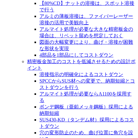
【80%CD】ナットの溶接は、スポット溶接
で行う
アルミの薄板溶接は、ファイバーレーザー
溶接の活用で美観向上
アルマイト処理が必要な大きな精密板金の
場合は、リベット留めを想定しておく
図面の大幅変更により、曲げ・溶接が困難
な形状を実現
4部品を1部品にしてコストダウン
精密板金加工のコストを低減させるための設計ポ
イント
溶接指示の明確化によるコストダウン
SPCCからSUS材への変更で、納期短縮とコ
ストダウンを行う
アルマイト処理が必要ならA1100を採用す
る
ボンデ鋼板（亜鉛メッキ鋼板）採用による
納期短縮
SUS430-KD（タンデム材）採用によるコス
トダウン
穴の変形防止のため、曲げ位置に角穴を設