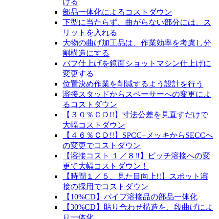
ける
部品一体化によるコストダウン
下型に当たらず、曲がらない部分には、ス
リットを入れる
大物の曲げ加工品は、作業効率を考慮し分
割構造にする
バフ仕上げを鏡面ショットマシン仕上げに
変更する
位置決め作業を削減するよう設計を行う
溶接スタッドからスペーサーへの変更によ
るコストダウン
【３０％ＣＤ!!】寸法公差を見直すだけで
大幅コストダウン
【４６％ＣＤ!!】SPCC+メッキからSECCへ
の変更でコストダウン
【溶接コスト １／８!!】ピッチ溶接への変
更で大幅コストダウン！
【時間１／５、見た目向上!!】スポット溶
接の採用でコストダウン
【10%CD】パイプ溶接品の部品一体化
【30%CD】貼り合わせ構造を、段曲げによ
り一体化