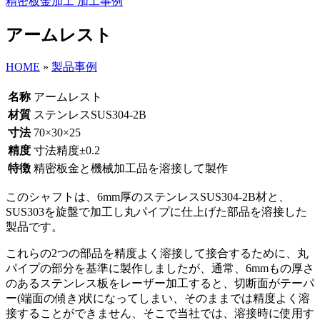
精密板金加工 加工事例
アームレスト
HOME
»
製品事例
名称
アームレスト
材質
ステンレスSUS304-2B
寸法
70×30×25
精度
寸法精度±0.2
特徴
精密板金と機械加工品を溶接して製作
このシャフトは、6mm厚のステンレスSUS304-2B材と、
SUS303を旋盤で加工し丸パイプに仕上げた部品を溶接した
製品です。
これらの2つの部品を精度よく溶接して接合するために、丸
パイプの部分を基準に製作しましたが、通常、6mmもの厚さ
のあるステンレス板をレーザー加工すると、切断面がテーパ
ー(端面の傾き)状になってしまい、そのままでは精度よく溶
接することができません、そこで当社では、溶接時に使用す