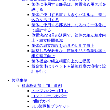
筐体に使用する部品は、位置決め用ダボを
設ける
筐体に使用する重く大きなパネルは、差し
込みを活用する
筐体に使用する部品は、なるべく一体化に
て設計する
位置決め治具の活用で、筐体の組立精度向
上・組立時間低減
筐体の組立精度を治具の活用で向上
調整しろが必要な、筐体部品の作業効率・
組立精度向上
筐体板金の組立精度向上のご提案
板金筐体はリベット＋補強程度の溶接で設
計を行う
製品事例
精密板金加工 加工事例
トップカバー（HL）
コントロールカバー
R曲げカバー
SUS製厚板ブラケット